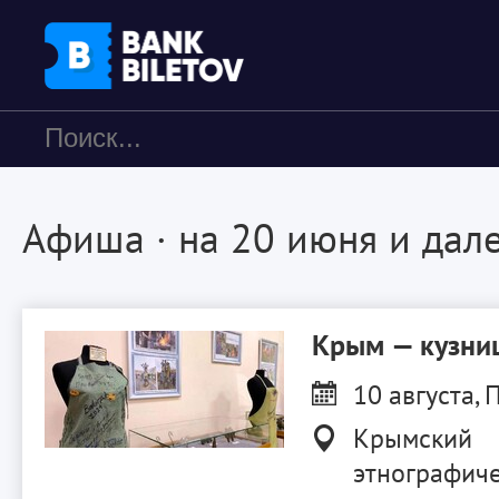
Афиша
· на 20 июня и дал
Крым — кузниц
10 августа, П
Крымский
этнографиче