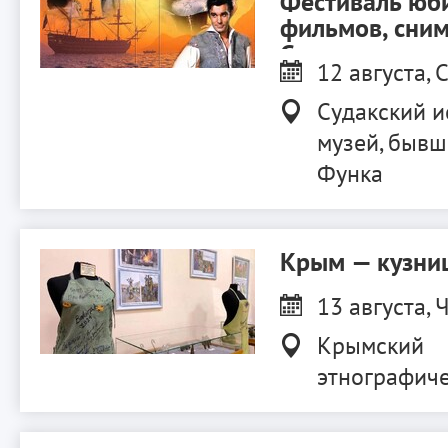
Фестиваль юб
фильмов, сни
Судаке.
12 августа, С
Судакский и
музей, бывш
Функа
Крым — кузниц
13 августа, Ч
Крымский
этнографиче