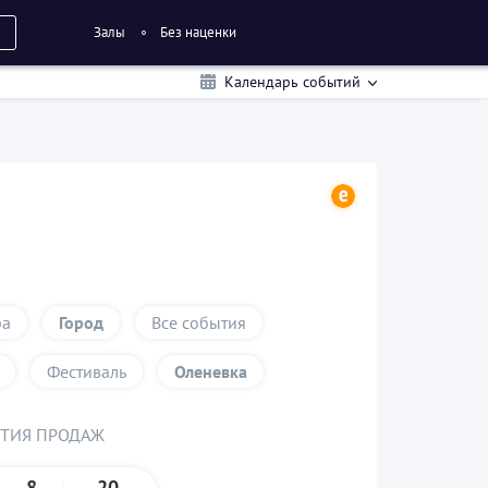
Залы
Без наценки
Календарь событий
ра
Город
Все события
Фестиваль
Оленевка
ЫТИЯ ПРОДАЖ
8
20