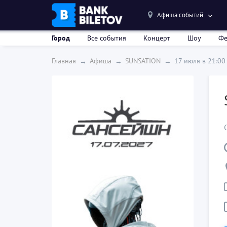
Афиша событий
Город
Все события
Концерт
Шоу
Фе
Главная
Афиша
SUNSATION
17 июля в 21:00