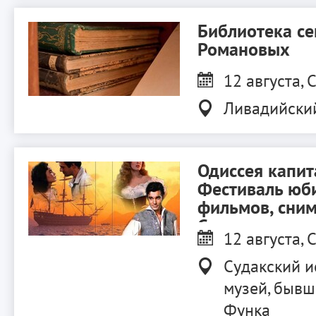
Библиотека с
Романовых
12 августа, С
Ливадийски
Одиссея капит
Фестиваль юб
фильмов, сни
Судаке.
12 августа, С
Судакский и
музей, бывш
Функа