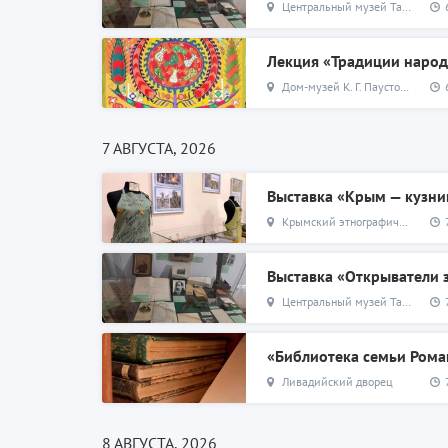
Центральный музей Тавриды
Лекция «Традиции народ
Дом-музей К. Г. Паустовского
7 АВГУСТА, 2026
Выставка «Крым — кузни
Крымский этнографический музей
Выставка «Открыватели
Центральный музей Тавриды
«Библиотека семьи Ром
Ливадийский дворец
8 АВГУСТА, 2026