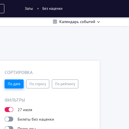
Залы
Без наценки
Календарь событий
СОРТИРОВКА
По дате
По спросу
По рейтингу
ФИЛЬТРЫ
27 июля
Билеты без наценки
Премьеры