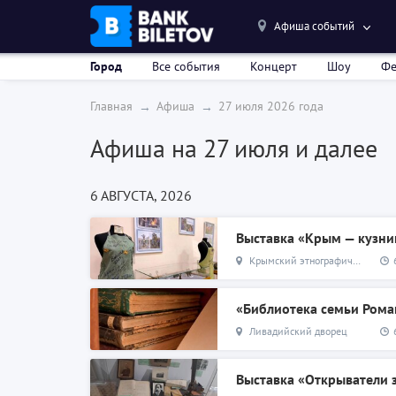
Афиша событий
Город
Все события
Концерт
Шоу
Фе
Главная
Афиша
27 июля 2026 года
Афиша
на 27 июля и далее
6 АВГУСТА, 2026
Выставка «Крым — кузни
Крымский этнографический музей
«Библиотека семьи Ром
Ливадийский дворец
Выставка «Открыватели