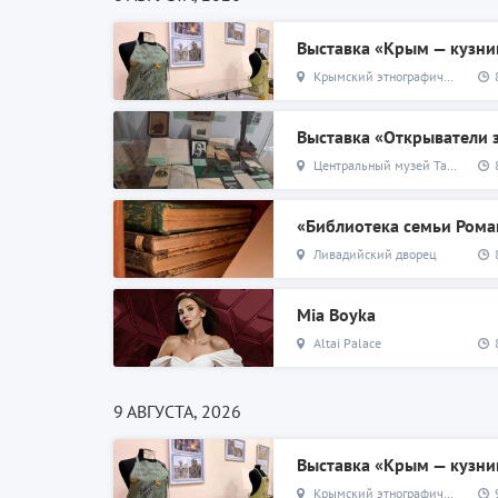
Выставка «Крым — кузни
Крымский этнографический музей
Выставка «Открыватели
Центральный музей Тавриды
«Библиотека семьи Ром
Ливадийский дворец
Mia Boyka
Altai Palace
9 АВГУСТА, 2026
Выставка «Крым — кузни
Крымский этнографический музей