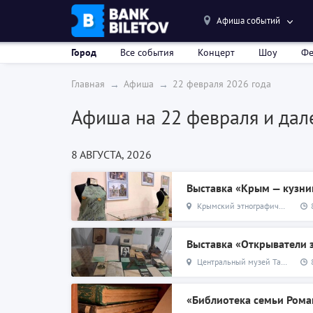
Афиша событий
Город
Все события
Концерт
Шоу
Фе
Главная
Афиша
22 февраля 2026 года
Афиша
на 22 февраля и дал
8 АВГУСТА, 2026
Выставка «Крым — кузни
Крымский этнографический музей
Выставка «Открыватели
Центральный музей Тавриды
«Библиотека семьи Ром