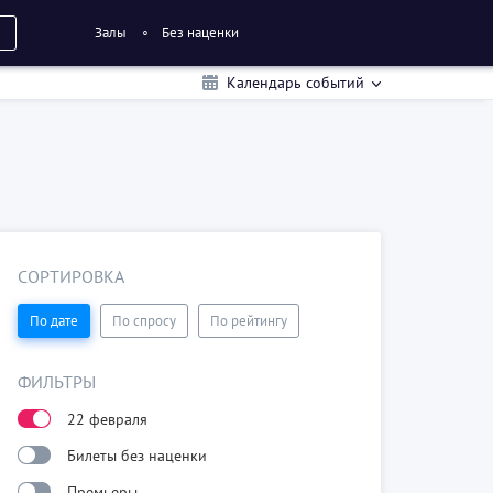
Залы
Без наценки
Календарь событий
СОРТИРОВКА
По дате
По спросу
По рейтингу
ФИЛЬТРЫ
22 февраля
Билеты без наценки
Премьеры