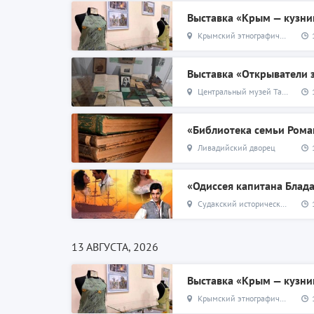
Выставка «Крым — кузни
Крымский этнографический музей
Выставка «Открыватели
Центральный музей Тавриды
«Библиотека семьи Ром
Ливадийский дворец
Судакский исторический музей, бывший особняк Функа
13 АВГУСТА, 2026
Выставка «Крым — кузни
Крымский этнографический музей