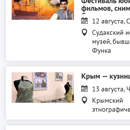
Фестиваль юб
фильмов, сни
Судаке.
12 августа, С
Судакский и
музей, бывш
Функа
Крым — кузниц
13 августа, Ч
Крымский
этнографиче