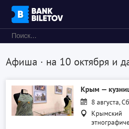
Афиша
· на 10 октября и д
Крым — кузниц
8 августа, Сб
Крымский
этнографиче