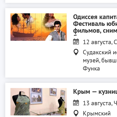
Одиссея капит
Фестиваль юб
фильмов, сни
Судаке.
12 августа, С
Судакский и
музей, бывш
Функа
Крым — кузниц
13 августа, Ч
Крымский