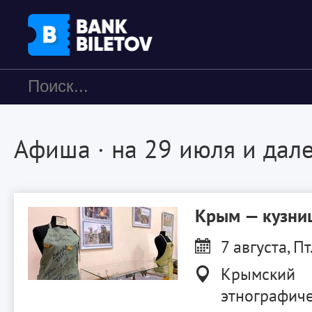
Афиша
· на 29 июля и дал
Крым — кузниц
7 августа, Пт
Крымский
этнографиче