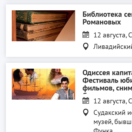
Библиотека с
Романовых
12 августа, С
Ливадийски
Одиссея капит
Фестиваль юб
фильмов, сни
Судаке.
12 августа, С
Судакский и
музей, бывш
Функа