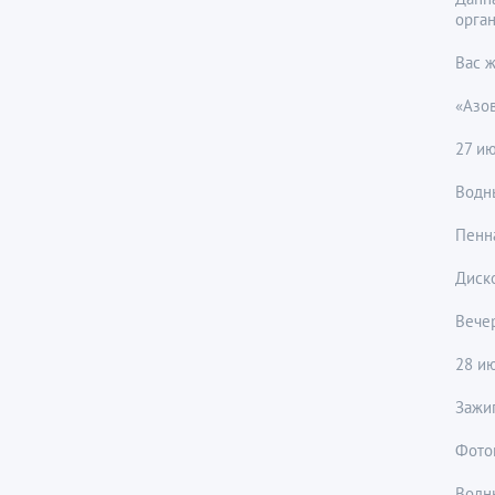
орган
Вас ж
«Азо
27 ию
Водн
Пенн
Диск
Вече
28 и
Зажиг
Фото
Водн