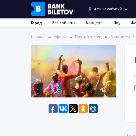
Афиша событий
Город
Все события
Концерт
Шоу
Фе
Главная
Афиша
Крутой уикенд в «Азовском». 3
Данн