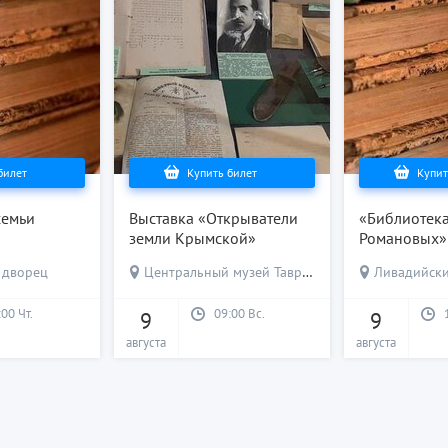
билет
Купить билет
Купит
семьи
Выставка «Открыватели
«Библиотека
земли Крымской»
Романовых»
 дворец
Центральный музей Тавриды
Ливадийск
:00 Чт.
09:00 Вс.
9
9
августа
августа