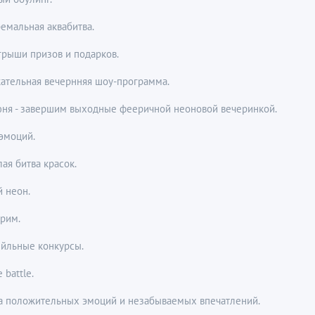
емальная аквабитва.
грыши призов и подарков.
кательная вечернняя шоу-программа.
юня - завершим выходные фееричной неоновой вечеринкой.
эмоций.
ая битва красок.
 неон.
грим.
ейльные конкурсы.
 battle.
а положительных эмоций и незабываемых впечатлений.