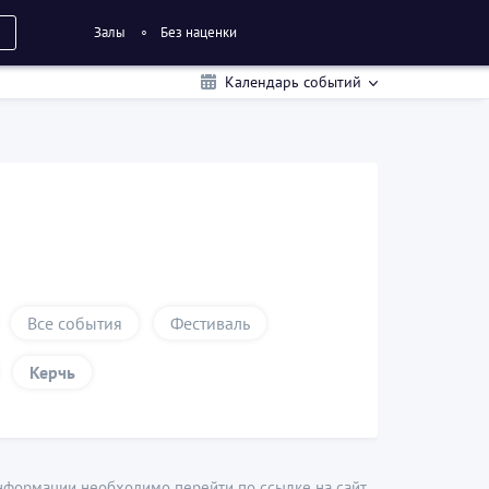
Залы
Без наценки
Календарь событий
Все события
Фестиваль
Керчь
нформации необходимо перейти по ссылке на сайт