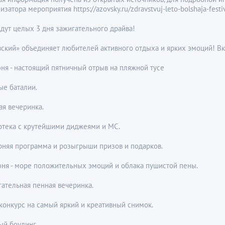
изатора мероприятия https://azovsky.ru/zdravstvuj-leto-bolshaja-festi
дут целых 3 дня зажигательного драйва!
вский» объединяет любителей активного отдыха и ярких эмоций! 
ня - настоящий пятничный отрыв на пляжной тусе
ые баталии.
ая вечеринка.
отека с крутейшими диджеями и МС.
рняя программа и розыгрыши призов и подарков.
юня - море положительных эмоций и облака пушистой пены.
ательная пенная вечеринка.
конкурс на самый яркий и креативный снимок.
ый боулинг.