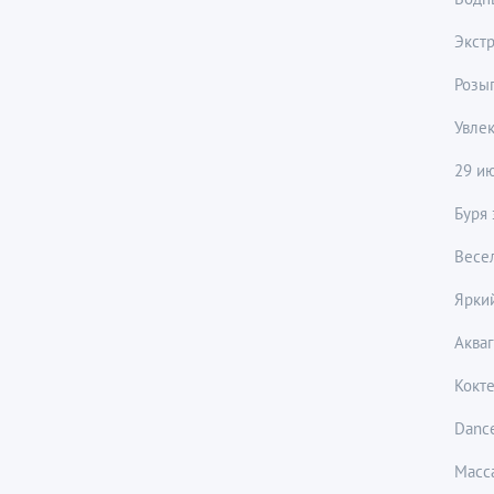
Экстр
Розы
Увле
29 и
Буря 
Весел
Яркий
Аква
Кокт
Dance
Масс