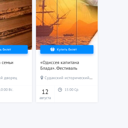
ь билет
Купить билет
 семьи
«Одиссея капитана
Блада». Фестиваль
юбилейных фильмов,
ий дворец
Судакский исторический музей, бывший особняк Функа
снимавшихся в Судаке.
10:00 Вс.
15:00 Ср.
12
августа