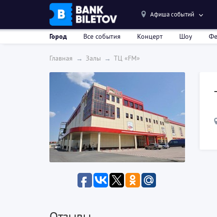
Афиша событий
Город
Все события
Концерт
Шоу
Фе
Главная
Залы
ТЦ «FM»
Отзывы