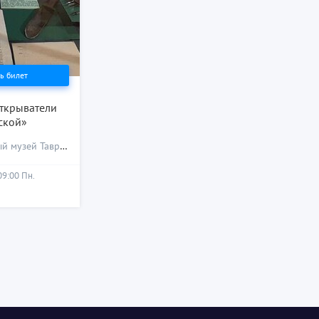
ь билет
ткрыватели
ской»
 музей Тавриды
09:00 Пн.