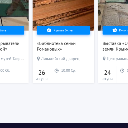
билет
Купить билет
Купит
крыватели
«Библиотека семьи
Выставка «О
кой»
Романовых»
земли Крым
узей Тавриды
Ливадийский дворец
Центральный
:00 Сб.
10:00 Ср.
26
24
августа
августа