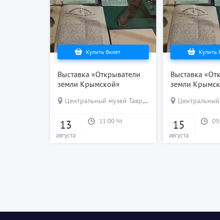
Купить билет
Купить 
Выставка «Открыватели
Выставка «От
земли Крымской»
земли Крымс
Центральный музей Тавриды
Центральный м
11:00 Чт.
09
13
15
августа
августа