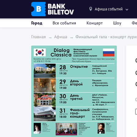
Афиша событий
Город
Все события
Концерт
Шоу
Фе
Главная
Афиша
Финальный гала - концерт лури