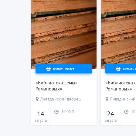
Купить билет
Купить 
«Библиотека семьи
«Библиотека 
Романовых»
Романовых»
Ливадийский дворец
Ливадийский
10:00 Пт.
10
14
24
августа
августа