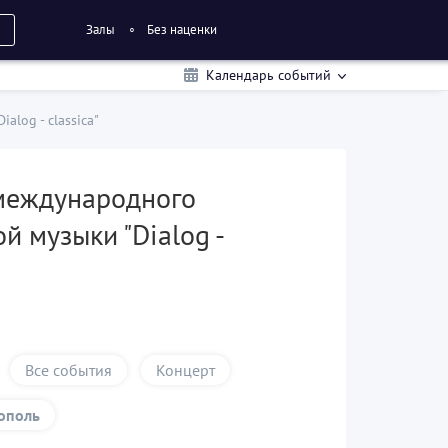
Залы
Без наценки
Календарь событий
log - classica"
 международного
й музыки "Dialog -
Все события
Концерт
ополь