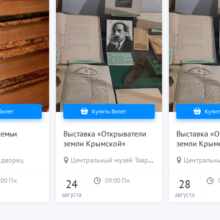
билет
Купить билет
Купит
семьи
Выставка «Открыватели
Выставка «О
земли Крымской»
земли Крым
 дворец
Центральный музей Тавриды
Центральный
:00 Пн.
09:00 Пн.
24
28
августа
августа