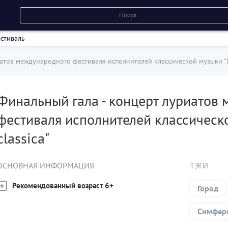
стиваль
атов международного фестиваля исполнителей классической музыки "Dia
Финальный гала - концерт луриатов
фестиваля исполнителей классическо
classica"
ОСНОВНАЯ ИНФОРМАЦИЯ
ТЭГИ
Рекомендованный возраст 6+
Город
Симфер