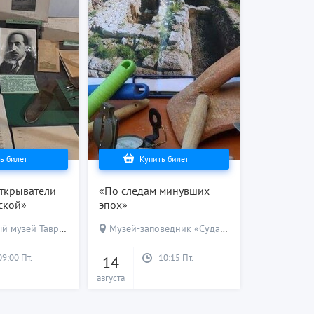
ь билет
Купить билет
ткрыватели
«По следам минувших
ской»
эпох»
 музей Тавриды
Музей-заповедник «Судакская крепость»
09:00 Пт.
10:15 Пт.
14
августа