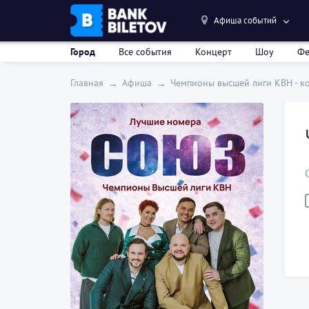
Афиша событий
Город
Все события
Концерт
Шоу
Фе
Главная
Афиша
Чемпионы высшей лиги КВН - к