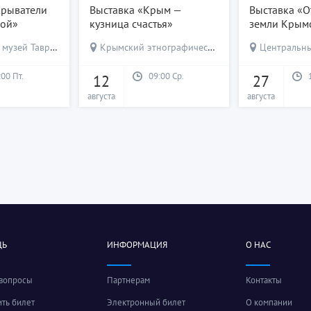
крыватели
Выставка «Крым —
Выставка «О
кой»
кузница счастья»
земли Крым
узей Тавриды
Крымский этнографический музей
Центральный
:00 Пт.
09:00 Ср.
12
27
августа
августа
ЩЬ
ИНФОРМАЦИЯ
О НАС
 вопросы
Партнерам
Контакты
ить билет
Электронный билет
О компании