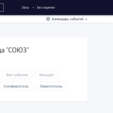
Залы
Без наценки
Календарь событий
да "СОЮЗ"
Все события
Концерт
Симферополь
Севастополь