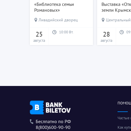
«Библиотека семьи
Выставка «От
Романовых»
земли Крымс
Ливадийский дворец
Центральный м
10:00 Вт.
09
25
28
августа
августа
ПОМО
Частые
Беслпатно по РФ
8(800)600-90-90
Как куп