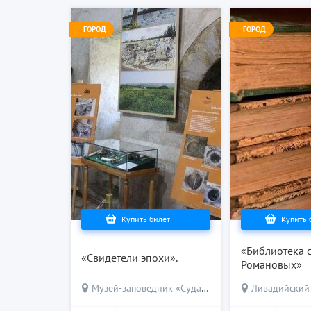
ГОРОД
ГОРОД
Купить билет
Купить 
«Библиотека 
«Свидетели эпохи».
Романовых»
Музей-заповедник «Судакская крепость»
Ливадийский