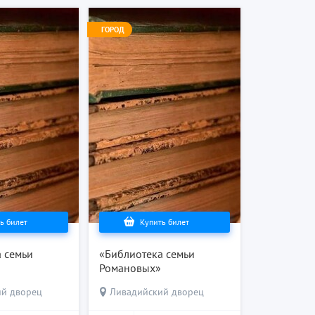
ГОРОД
ь билет
Купить билет
 семьи
«Библиотека семьи
Романовых»
ий дворец
Ливадийский дворец