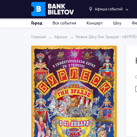
Афиша событий
Город
Все события
Концерт
Шоу
Фе
Главная
Афиша
Новое Шоу Гии Эрадзе - «БУРЛ