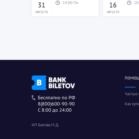
14:00 Пн.
10
31
16
августа
августа
ПОМО
Частые
Беслпатно по РФ
8(800)600-90-90
Как куп
С 8:00 до 24:00
ИП Балова М.Д.