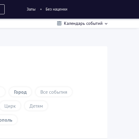
Залы
Без наценки
Календарь событий
и
Город
Все события
Цирк
Детям
ополь