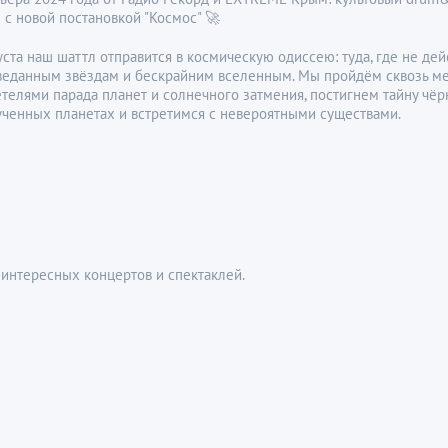
с новой постановкой "Космос" 🚀
уста наш шаттл отправится в космическую одиссею: туда, где не де
веданным звёздам и бескрайним вселенным. Мы пройдём сквозь ме
телями парада планет и солнечного затмения, постигнем тайну чё
ученных планетах и встретимся с невероятными существами.
интересных концертов и спектаклей.