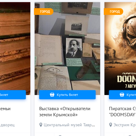
ГОРОД
ГОРОД
билет
Купить билет
Купит
семьи
Выставка «Открыватели
Пиратская С
земли Крымской»
"DOOMSDAY
 дворец
Центральный музей Тавриды
Экстрим К