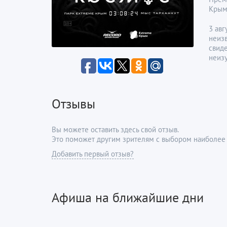
Крым 
3 авг
неиз
свиде
неиз
Отзывы
Вы можете оставить здесь свой отзыв.
Это поможет другим зрителям с выбором наиболее 
Добавить первый отзыв?
Афиша на ближайшие дни