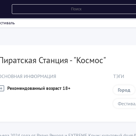
стиваль
Пиратская Станция - "Космос"
ОСНОВНАЯ ИНФОРМАЦИЯ
ТЭГИ
Рекомендованный возраст 18+
Город
Фестива
ера 2024 года от Радио Рекорд и EXTREME Крым: культовый drum&b