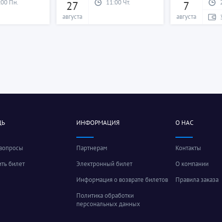
:00 Пн.
11:00 Чт.
27
7
августа
августа
ЩЬ
ИНФОРМАЦИЯ
О НАС
 вопросы
Партнерам
Контакты
ить билет
Электронный билет
О компании
Информация о возврате билетов
Правила заказа
Политика обработки
персональных данных