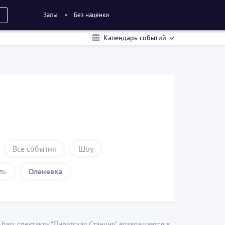
Залы
Без наценки
Календарь событий
Все события
Шоу
ль
Оленевка
ass спектакль "Пиратская Станция" возвращается в