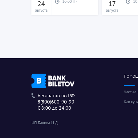
10:00 Пн.
10
24
17
августа
августа
ПОМО
Частые
Беслпатно по РФ
8(800)600-90-90
Как куп
С 8:00 до 24:00
ИП Балова М.Д.