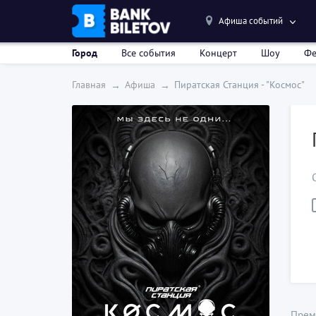
Афиша событий
Город
Все события
Концерт
Шоу
Фе
Главная
Афиша
Пиратская Станция - "Космос"
Премь