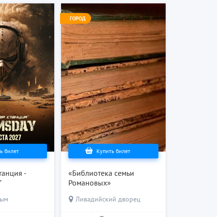
ГОРОД
ь билет
Купить билет
танция -
«Библиотека семьи
"
Романовых»
рым
Ливадийский дворец