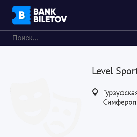
Level Spor
Гурзуфская 
Симфероп