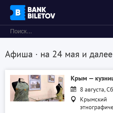
Афиша
· на 24 мая и далее
Крым — кузниц
8 августа, Сб
Крымский
этнографиче