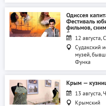
Одиссея капит
Фестиваль юб
фильмов, сни
Судаке.
12 августа, С
Судакский и
музей, бывш
Функа
Крым — кузниц
13 августа, Ч
Крымский