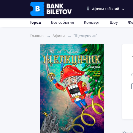
Афиша событий
Город
Все события
Концерт
Шоу
Фе
Главная
Афиша
"Щелкунчик"
Вряд 