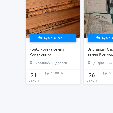
Купить билет
Купить 
«Библиотека семьи
Выставка «От
Романовых»
земли Крымс
Ливадийский дворец
Центральный м
10:00 Пт.
09
21
26
августа
августа