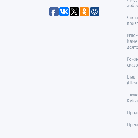
добр
Спект
привл
Изюм
Каме
деяте
Режи
сказ
Глав
(Щел
Также
Куби
Продо
Премь