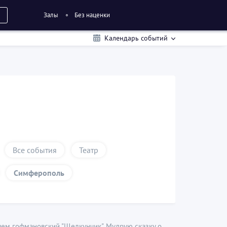
Залы
Без наценки
Календарь событий
Все события
Театр
Симферополь
чем гофмановский "Щелкунчик". Мудрую сказку о