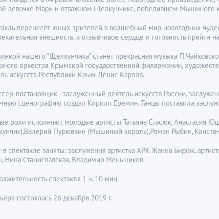
ой девочке Мари и отважном Щелкунчике, победившем Мышиного кор
акль перенесёт юных зрителей в волшебный мир новогодних чудес и
екательная внешность, а отзывчивое сердце и готовность прийти на
инкой нашего "Щелкунчика" станет прекрасная музыка П.Чайковско
рного оркестра Крымской государственной филармонии, художест
ль искусств Республики Крым Денис Карлов.
ссер-постановщик - заслуженный деятель искусств России, заслуже
очную сценографию создал Кирилл Ерёмин. Танцы поставила заслуж
ные роли исполняют молодые артисты Татьяна Стасюк, Анастасия Ющ
кунчик),Валерий Пурювкин (Мышиный король),Роман Рыбин, Констант
 в спектакле заняты: заслуження артистка АРК Жанна Бирюк, артис
н, Нина Станиславская, Владимир Меньшиков.
лжительность спектакля 1 ч. 10 мин.
ера состоялась 26 декабря 2019 г.