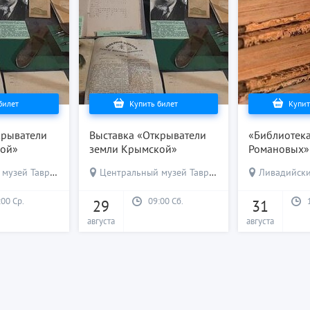
билет
Купить билет
Купит
крыватели
Выставка «Открыватели
«Библиотека
кой»
земли Крымской»
Романовых»
узей Тавриды
Центральный музей Тавриды
Ливадийск
:00 Ср.
09:00 Сб.
29
31
августа
августа