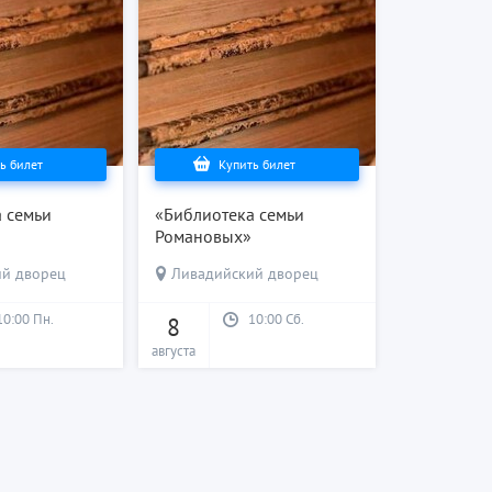
ь билет
Купить билет
 семьи
«Библиотека семьи
Романовых»
ий дворец
Ливадийский дворец
10:00 Пн.
10:00 Сб.
8
августа